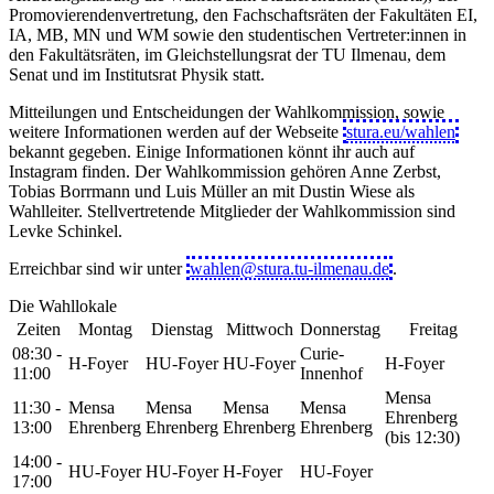
Promovierendenvertretung, den Fachschaftsräten der Fakultäten EI,
IA, MB, MN und WM sowie den studentischen Vertreter:innen in
den Fakultätsräten, im Gleichstellungsrat der TU Ilmenau, dem
Senat und im Institutsrat Physik statt.
Mitteilungen und Entscheidungen der Wahlkommission, sowie
weitere Informationen werden auf der Webseite
stura.eu/wahlen
bekannt gegeben. Einige Informationen könnt ihr auch auf
Instagram finden. Der Wahlkommission gehören Anne Zerbst,
Tobias Borrmann und Luis Müller an mit Dustin Wiese als
Wahlleiter. Stellvertretende Mitglieder der Wahlkommission sind
Levke Schinkel.
Erreichbar sind wir unter
wahlen@stura.tu-ilmenau.de
.
Die Wahllokale
Zeiten
Montag
Dienstag
Mittwoch
Donnerstag
Freitag
08:30 -
Curie-
H-Foyer
HU-Foyer
HU-Foyer
H-Foyer
11:00
Innenhof
Mensa
11:30 -
Mensa
Mensa
Mensa
Mensa
Ehrenberg
13:00
Ehrenberg
Ehrenberg
Ehrenberg
Ehrenberg
(bis 12:30)
14:00 -
HU-Foyer
HU-Foyer
H-Foyer
HU-Foyer
17:00