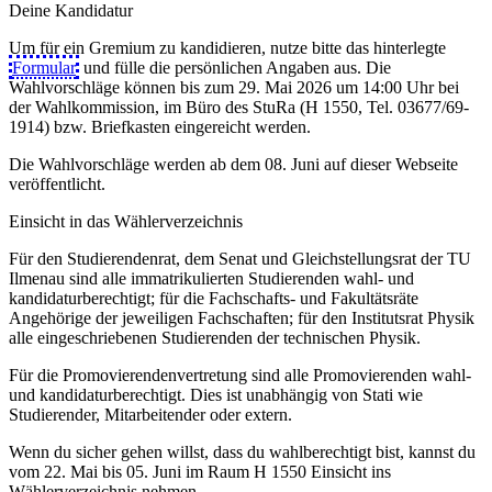
Deine Kandidatur
Um für ein Gremium zu kandidieren, nutze bitte das hinterlegte
Formular
und fülle die persönlichen Angaben aus. Die
Wahlvorschläge können bis zum 29. Mai 2026 um 14:00 Uhr bei
der Wahlkommission, im Büro des StuRa (H 1550, Tel. 03677/69-
1914) bzw. Briefkasten eingereicht werden.
Die Wahlvorschläge werden ab dem 08. Juni auf dieser Webseite
veröffentlicht.
Einsicht in das Wählerverzeichnis
Für den Studierendenrat, dem Senat und Gleichstellungsrat der TU
Ilmenau sind alle immatrikulierten Studierenden wahl- und
kandidaturberechtigt; für die Fachschafts- und Fakultätsräte
Angehörige der jeweiligen Fachschaften; für den Institutsrat Physik
alle eingeschriebenen Studierenden der technischen Physik.
Für die Promovierendenvertretung sind alle Promovierenden wahl-
und kandidaturberechtigt. Dies ist unabhängig von Stati wie
Studierender, Mitarbeitender oder extern.
Wenn du sicher gehen willst, dass du wahlberechtigt bist, kannst du
vom 22. Mai bis 05. Juni im Raum H 1550 Einsicht ins
Wählerverzeichnis nehmen.