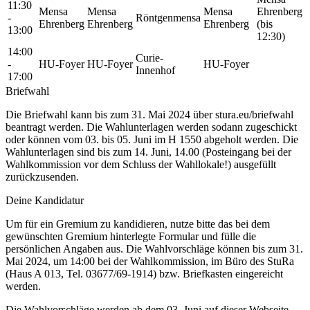
11:30
Mensa
Mensa
Mensa
Ehrenberg
-
Röntgenmensa
Ehrenberg
Ehrenberg
Ehrenberg
(bis
13:00
12:30)
14:00
Curie-
-
HU-Foyer
HU-Foyer
HU-Foyer
Innenhof
17:00
Briefwahl
Die Briefwahl kann bis zum 31. Mai 2024 über stura.eu/briefwahl
beantragt werden. Die Wahlunterlagen werden sodann zugeschickt
oder können vom 03. bis 05. Juni im H 1550 abgeholt werden. Die
Wahlunterlagen sind bis zum 14. Juni, 14.00 (Posteingang bei der
Wahlkommission vor dem Schluss der Wahllokale!) ausgefüllt
zurückzusenden.
Deine Kandidatur
Um für ein Gremium zu kandidieren, nutze bitte das bei dem
gewünschten Gremium hinterlegte Formular und fülle die
persönlichen Angaben aus. Die Wahlvorschläge können bis zum 31.
Mai 2024, um 14:00 bei der Wahlkommission, im Büro des StuRa
(Haus A 013, Tel. 03677/69-1914) bzw. Briefkasten eingereicht
werden.
Die Wahlvorschläge werden ab dem 03. Juni auf dieser Webseite