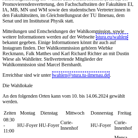
Promovierendenvertretung, den Fachschaftsräten der Fakultäten EI,
IA, MB, MN und WM sowie den studentischen Vertreter:innen in
den Fakultätsräten, im Gleichstellungsrat der TU Ilmenau, dem
Senat und im Institutsrat Physik statt.
Mitteilungen und Entscheidungen der Wahlkommission, sowie
weitere Informationen werden auf der Webseite
stura.eu/wahlen
bekannt gegeben. Einige Informationen könnt ihr auch auf
Instagram finden. Der Wahlkommission gehören Wiebke
Reckmann, Falk Matthes und Karl Richard Richter an mit Dustin
Wiese als Wahlleiter. Stellvertretende Mitglieder der
Wahlkommission sind Marcel Bernhardt.
Erreichbar sind wir unter
wahlen@stura.tu-ilmenau.de
.
Die Wahllokale
An den folgenden Orten kann vom 10. bis 14.06.2024 gewählt
werden.
Zeiten
Montag
Dienstag
Mittwoch
Donnerstag
Freitag
08:30
Curie-
Curie-
-
HU-Foyer
HU-Foyer
HU-Foyer
Innenhof
Innenhof
11:00
Mensa